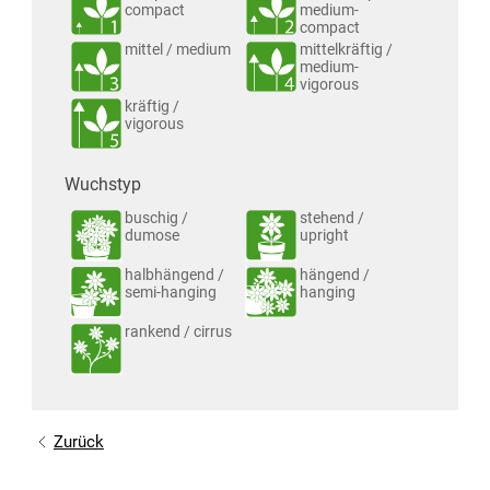
compact
medium-
compact
mittel / medium
mittelkräftig /
medium-
vigorous
kräftig /
vigorous
Wuchstyp
buschig /
stehend /
dumose
upright
halbhängend /
hängend /
semi-hanging
hanging
rankend / cirrus
Zurück