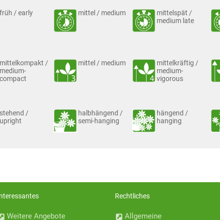
früh / early
mittel / medium
mittelspät /
medium late
mittelkompakt /
mittel / medium
mittelkräftig /
medium-
medium-
compact
vigorous
stehend /
halbhängend /
hängend /
upright
semi-hanging
hanging
Interessantes
Rechtliches
Weitere Angebote
Allgemeine