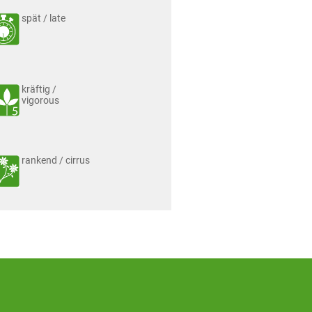
spät / late
kräftig /
vigorous
rankend / cirrus