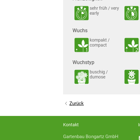
sehr früh / very
early
Wuchs
kompakt /
compact
Wuchstyp
buschig /
dumose
Zurück
Kontakt
Gartenbau Bongartz GmbH